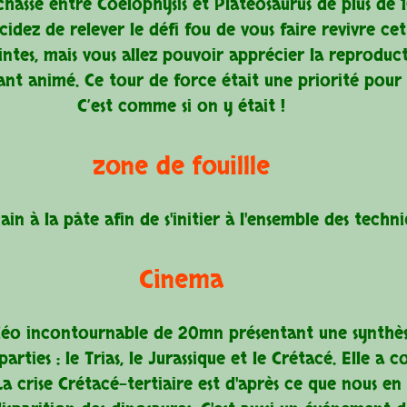
chasse entre Coelophysis et Plateosaurus de plus de 
idez de relever le défi fou de vous faire revivre cet
es, mais vous allez pouvoir apprécier la reproducti
ant animé. Ce tour de force était une priorité pour 
C’est comme si on y était !
zone de fouillle
in à la pâte afin de s'initier à l'ensemble des techn
Cinema
éo incontournable de 20mn présentant une synthèse 
rties : le Trias, le Jurassique et le Crétacé. Elle a
. La crise Crétacé-tertiaire est d'après ce que nous e