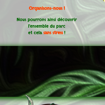
Organisons-nous !
Nous pourrons ainsi découvrir
l'ensemble du parc
et cela
sans stress
!