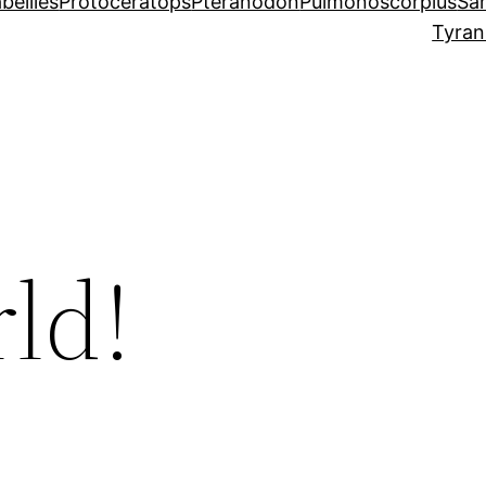
beilles
Protoceratops
Pteranodon
Pulmonoscorpius
Sa
Tyran
ld!