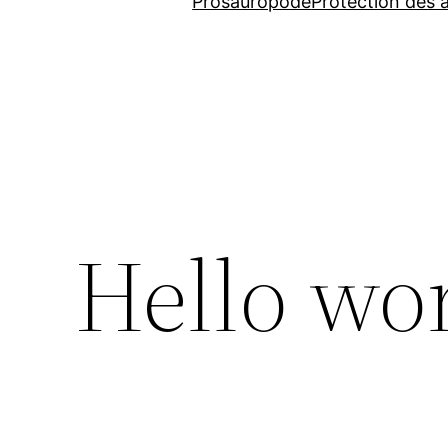
Prosauropode
Protection des a
Hello wor