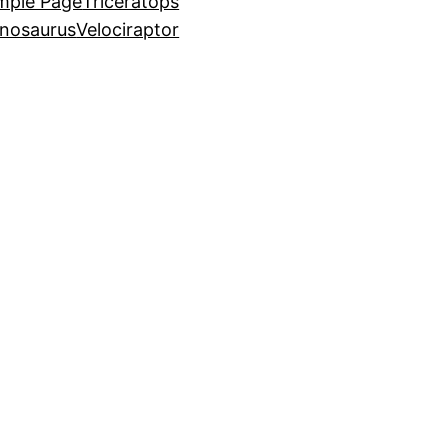
mple Page
Triceratops
nosaurus
Velociraptor