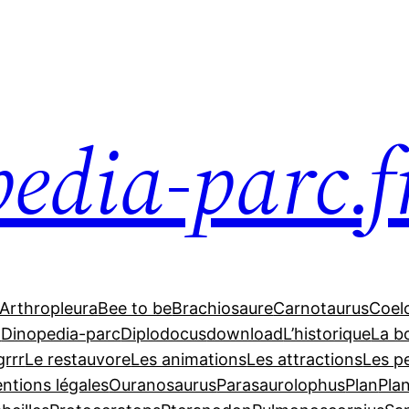
edia-parc.f
Arthropleura
Bee to be
Brachiosaure
Carnotaurus
Coel
a
Dinopedia-parc
Diplodocus
download
L’historique
La b
grrr
Le restauvore
Les animations
Les attractions
Les p
ntions légales
Ouranosaurus
Parasaurolophus
Plan
Pla