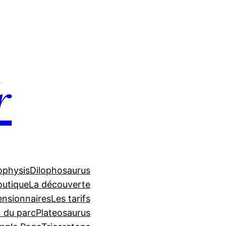
r
ophysis
Dilophosaurus
outique
La découverte
ensionnaires
Les tarifs
n du parc
Plateosaurus